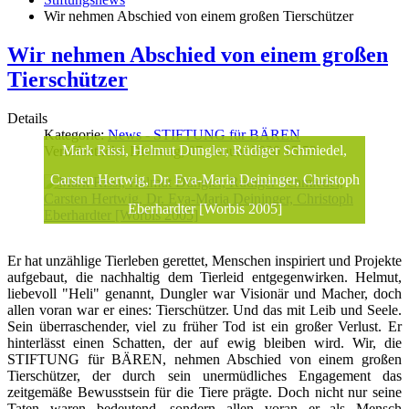
Wir nehmen Abschied von einem großen Tierschützer
Wir nehmen Abschied von einem großen
Tierschützer
Details
Kategorie:
News - STIFTUNG für BÄREN
Mark Rissi, Helmut Dungler, Rüdiger Schmiedel,
Veröffentlicht: Dienstag, 07. Januar 2020 15:53
Carsten Hertwig, Dr. Eva-Maria Deininger, Christoph
Eberhardter [Worbis 2005]
Er hat unzählige Tierleben gerettet, Menschen inspiriert und Projekte
aufgebaut, die nachhaltig dem Tierleid entgegenwirken. Helmut,
liebevoll "Heli" genannt, Dungler war Visionär und Macher, doch
allen voran war er eines: Tierschützer. Und das mit Leib und Seele.
Sein überraschender, viel zu früher Tod ist ein großer Verlust. Er
hinterlässt einen Schatten, der auf ewig bleiben wird. Wir, die
STIFTUNG für BÄREN, nehmen Abschied von einem großen
Tierschützer, der durch sein unermüdliches Engagement das
zeitgemäße Bewusstsein für die Tiere prägte. Doch nicht nur seine
Taten waren bedeutend, sondern allen voran er als Mensch