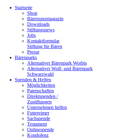
Startseite
Shop
Bärenspurmagazin
Downloads
Stiftungsnews
Jobs
Kontaktformular
Stiftung für Bären
Presse
Bärenparks
Alternativer Bärenpark Worbis
Alternativer Wolf- und Bärenpark
Schwarzwald
Spenden & Helfen
Möglichkeiten
Patenschaften
Direktspenden /
Zustiftungen
Unternehmen helfen
Futtereimer
Sachspende
Testament
Onlinespende
Kondolenz