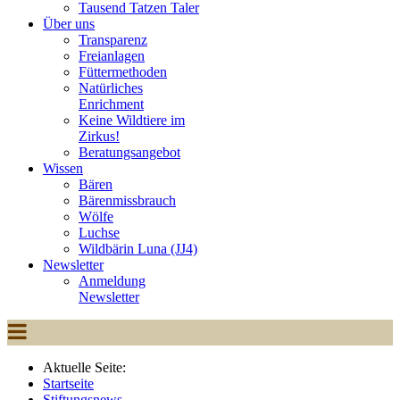
Tausend Tatzen Taler
Über uns
Transparenz
Freianlagen
Füttermethoden
Natürliches
Enrichment
Keine Wildtiere im
Zirkus!
Beratungsangebot
Wissen
Bären
Bärenmissbrauch
Wölfe
Luchse
Wildbärin Luna (JJ4)
Newsletter
Anmeldung
Newsletter
Aktuelle Seite:
Startseite
Stiftungsnews