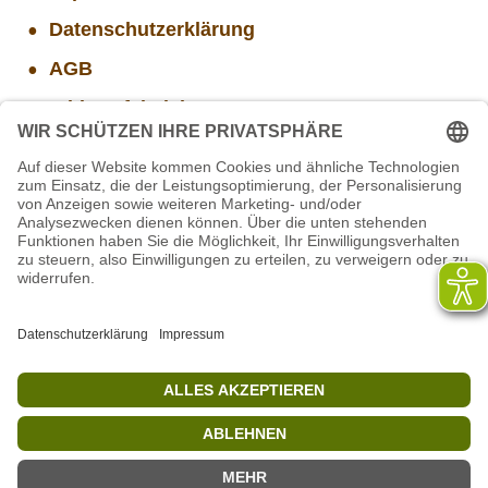
Datenschutzerklärung
AGB
Widerrufsbelehrung
Versand- und Zahlungsinformationen
Aktuelle Stellenangebote
STIFTUNG für BÄREN - Stellvertretende
Geschäftsführung (w/m/d)
Mitarbeiter(w/m/d) Imbiss - Betrieb im Projekt
SCHWARZWALD
Projekt WORBIS Praktikum: Technik (ab Herbst)
Projekt WORBIS Mitarbeiter*in (w/m/d) in Tierpflege
Mitarbeiter/in Technik im Projekt SCHWARZWALD