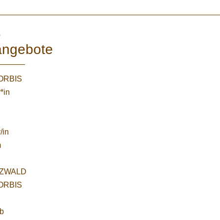
e
angebote
WORBIS
*in
/in
m
ZWALD
WORBIS
:
ab