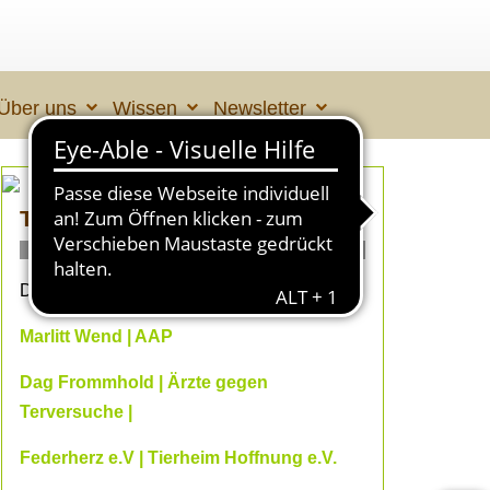
Über uns
Wissen
Newsletter
TIERLEID made in ÜBERALL 2
ONLINE- Fachvorträge
Dein Online-Herbst 2026 mit
Marlitt Wend | AAP
Dag Frommhold | Ärzte gegen
Terversuche |
Federherz e.V | Tierheim Hoffnung e.V.