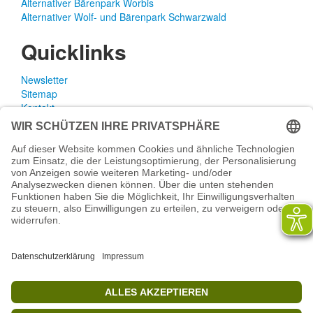
Alternativer Bärenpark Worbis
Alternativer Wolf- und Bärenpark Schwarzwald
Quicklinks
Newsletter
Sitemap
Kontakt
Rechtliches
Impressum
Datenschutzerklärung
AGB
Widerrufsbelehrung
Versand- und Zahlungsinformationen
Aktuelle Stellenangebote
Projekt WORBIS Praktikum: Technik (ab Herbst)
Mitarbeiter(w/m/d) Imbiss - Betrieb im Projekt